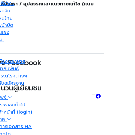
ร์ฟาริน
ราะห์ปัญหา / อุปสรรคและแนวทางแก้ไข (แนบ
ผนจีน
ผนไทย
บำบัด
ันเอง
รม
พจ Facebook
มโรงพยาบาล
าสัมพันธ์
รณ์โรคต่างๆ
ับสมัครงาน
นวนผู้เยี่ยมชม
พร่
ระชาชนทั่วไป
้าหน้าที่ (login)
ทศ
ดการเอกสาร HA
photo