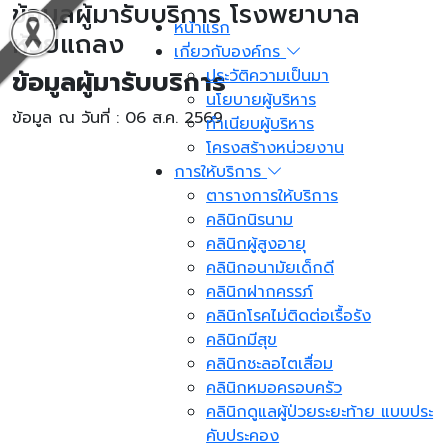
ข้อมูลผู้มารับบริการ โรงพยาบาล
หน้าแรก
ห้วยแถลง
เกี่ยวกับองค์กร
ข้อมูลผู้มารับบริการ
ประวัติความเป็นมา
นโยบายผู้บริหาร
ข้อมูล ณ วันที่ : 06 ส.ค. 2569
ทำเนียบผู้บริหาร
โครงสร้างหน่วยงาน
การให้บริการ
ตารางการให้บริการ
คลินิกนิรนาม
คลินิกผู้สูงอายุ
คลินิกอนามัยเด็กดี
คลินิกฝากครรภ์
คลินิกโรคไม่ติดต่อเรื้อรัง
คลินิกมีสุข
คลินิกชะลอไตเสื่อม
คลินิกหมอครอบครัว
คลินิกดูแลผู้ป่วยระยะท้าย แบบประ
คับประคอง