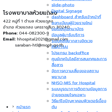
slide-photo
Digital Signage
โรงพยาบาลห้วยแถลง
dashboard สำหรับเจ้าหน้าที่
422 หมู่ที่ 1 ตำบล ห้วยแถลง
ลงทะเบียนผู้ป่วยรายใหม่
อำเภอ ห้วยแถลง นครราชสีมา 30240
ขอใบอนุโมทนาบัตร
Phone:
044-082300-9
ข้อมูลผู้มารับบริการ
Email:
hhospital2021@gmail.com
ระบบคลังยากลางจิตเวช
saraban-htl@moph.go.th
RSATHAI
โปรแกรม backoffice
ศูนย์เทคโนโลยีสารสนเทศและการ
สื่อสาร
จัดการความเสี่ยงของสถาน
พยาบาล
NHSO-MIS for Hospital
ระบบบูรณาการติดตามข้อมูลการ
จ่ายชดเชยโรคเฉพาะ
วิธีแก้ไขปัญหาคอมพิวเตอร์เบื้อง
หน้าแรก
ต้น