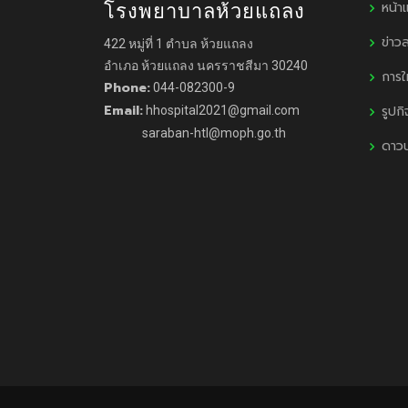
หน้า
โรงพยาบาลห้วยแถลง
ข่าว
422 หมู่ที่ 1 ตำบล ห้วยแถลง
อำเภอ ห้วยแถลง นครราชสีมา 30240
การใ
Phone:
044-082300-9
Email:
รูปก
hhospital2021@gmail.com
saraban-htl@moph.go.th
ดาว