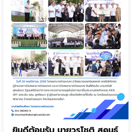
ยินดีต้อนรับ นายวรโชติ สุคนธ์