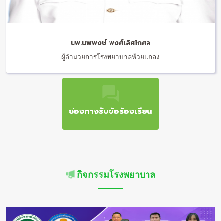
นพ.นพพงษ์ พงศ์เลิศโกศล
ผู้อำนวยการโรงพยาบาลห้วยแถลง
ช่องทางรับข้อร้องเรียน
กิจกรรมโรงพยาบาล