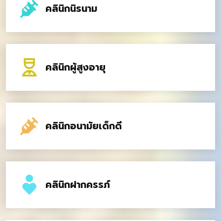
คลินิกนิรนาม
คลินิกผู้สูงอายุ
คลินิกอนามัยเด็กดี
คลินิกฝากครรภ์