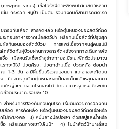
(cowpox virus) เชื้อไวรัสฝีดาษลิงพบได้ในสัตว์หลาย
 เช่น กระรอก หนูป่า เป็นต้น รวมทั้งคนก็สามารถติดโรค
เลือด สารคัดหลั่ง หรือตุ่มหนองของสัตว์ที่ติด
รประกอบอาหารจากเนื้อสัตว์ป่า หรือกินเนื้อสัตว์ที่ปรุงสุก
ัสที่นอนของสัตว์ป่วย การแพร่เชื้อจากคนสู่คนแม้มี
กล้ชิดกับผู้ป่วยผ่านทางสารคัดหลั่งจากทางเดินหายใจ
นเชื้อ เมื่อคนรับเชื้อเข้าสู่ร่างกายจะมีระยะฟักตัวประมาณ
แรกจะมีไข้ ปวดศีรษะ ปวดกล้ามเนื้อ ปวดหลัง ต่อมน้ำ
าณ 1-3 วัน จะมีผื่นขึ้นบริเวณแขนขา และอาจจะเกิดบน
อง ในระยะสุดท้ายตุ่มหนองจะเป็นสะเก็ดแล้วหลุดออกมา
ส่วนใหญ่จะหายจากโรคเองได้ โดยอาการรุนแรงมักพบใน
สียชีวิตประมาณร้อยละ 10
รับการป้องกันควบคุมโรค เริ่มต้นด้วยการป้องกัน
ลือด สารคัดหลั่ง หรือตุ่มหนองของสัตว์ที่ติดเชื้อหรือ
งสุกไม่เพียงพอ 3) หมั่นล้างมือบ่อยๆ ด้วยสบู่และน้ำหรือ
เชื้อ หรือเดินทางเข้าไปในป่า 4) ไม่นำสัตว์ป่ามาเลี้ยง