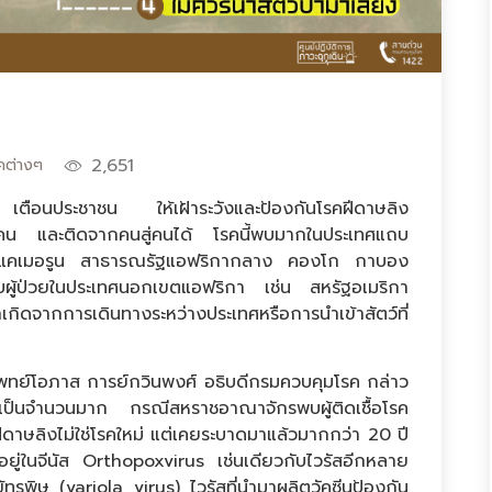
2,651
คต่างๆ
นประชาชน ให้เฝ้าระวังและป้องกันโรคฝีดาษลิง
ู่คน และติดจากคนสู่คนได้ โรคนี้พบมากในประเทศแถบ
่ แคเมอรูน สาธารณรัฐแอฟริกากลาง คองโก กาบอง
พบผู้ป่วยในประเทศนอกเขตแอฟริกา เช่น สหรัฐอเมริกา
ิดจากการเดินทางระหว่างประเทศหรือการนำเข้าสัตว์ที่
อภาส การย์กวินพงศ์ อธิบดีกรมควบคุมโรค กล่าว
จเป็นจำนวนมาก กรณีสหราชอาณาจักรพบผู้ติดเชื้อโรค
ีดาษลิงไม่ใช่โรคใหม่ แต่เคยระบาดมาแล้วมากกว่า 20 ปี
ัดอยู่ในจีนัส Orthopoxvirus เช่นเดียวกับไวรัสอีกหลาย
ข้ทรพิษ (variola virus) ไวรัสที่นำมาผลิตวัคซีนป้องกัน