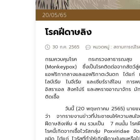
โรคฝีดาษลิง
30 ก.ค. 2565
หมวดหมู่ : สถานการณ์โร
กรมควบคุมโรค กระทรวงสาธารณสุข เตือ
(Monkeypox) ซึ่งเป็นโรคติดต่อจากสัตว์ส
แอฟริกากลางและแอฟริกาตะวันตก ได้แก
ไลบีเรีย ไนจีเรีย และเซียร์ราลีโอน การ
อิสราเอล สิงคโปร์ และสหราชอาณาจักร มักเก
ติดเชื้อ
วันนี้ (20 พฤษภาคม 2565) นายแพทย์โ
ว่า จากรายงานข่าวที่ประชาชนให้ความสนใ
ฝีดาษลิงเพิ่ม 4 คน รวมเป็น 7 คนนั้น โรคฝ
โรคนี้เกิดจากเชื้อไวรัสกลุ่ม Poxviridae จ
ชนิด ได้แก่ ไวรัสที่ทำให้เกิดฝีดาษในคนหรือไ