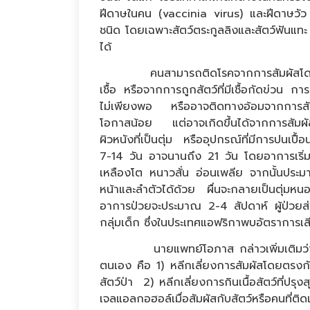
ฝีดาษในคน (vaccinia virus) และฝีดาษวัว 
ชนิด โดยเฉพาะสัตว์ตระกูลลิงและสัตว์ฟันแทะ
ได้
คนสามารถติดโรคจากการสัมผัสโดยตรงกับ
เชื้อ หรือจากการถูกสัตว์ที่มีเชื้อกัดข่วน กา
ไม่เพียงพอ หรืออาจติดทางอ้อมจากการสัมผ
โอกาสน้อย แต่อาจเกิดขึ้นได้จากการสัมผัสใ
ผิวหนังที่เป็นตุ่ม หรืออุปกรณ์ที่มีการปนเปื้อ
7-14 วัน อาจนานถึง 21 วัน โดยอาการเริ่ม
เหลืองโต หนาวสั่น อ่อนเพลีย จากนั้นประม
หน้าและลำตัวได้ด้วย ผื่นจะกลายเป็นตุ่มหน
อาการป่วยจะประมาณ 2-4 สัปดาห์ ผู้ป่วย
กลุ่มเด็ก ซึ่งในประเทศแอฟริกาพบอัตราการเ
นายแพทย์โอภาส กล่าวเพิ่มเติมว่า สำห
ตนเอง คือ 1) หลีกเลี่ยงการสัมผัสโดยตรงกับเ
สัตว์ป่า 2) หลีกเลี่ยงการกินเนื้อสัตว์ที่ปรุ
เจลแอลกอฮอล์เมื่อสัมผัสกับสัตว์หรือคนที่ติด