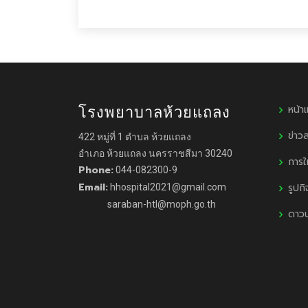
หน้า
โรงพยาบาลห้วยแถลง
ข่าว
422 หมู่ที่ 1 ตำบล ห้วยแถลง
อำเภอ ห้วยแถลง นครราชสีมา 30240
การใ
Phone:
044-082300-9
Email:
รูปก
hhospital2021@gmail.com
saraban-htl@moph.go.th
ดาว