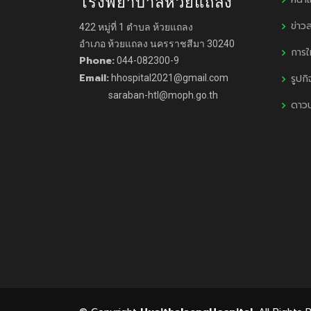
โรงพยาบาลห้วยแถลง
ข่าว
422 หมู่ที่ 1 ตำบล ห้วยแถลง
อำเภอ ห้วยแถลง นครราชสีมา 30240
การใ
Phone:
044-082300-9
Email:
รูปก
hhospital2021@gmail.com
saraban-htl@moph.go.th
ดาว