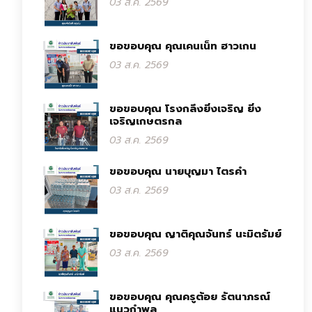
03 ส.ค. 2569
ขอขอบคุณ คุณเคนเน็ท ฮาวเกน
03 ส.ค. 2569
ขอขอบคุณ โรงกลึงยิ่งเจริญ ยิ่ง
เจริญเกษตรกล
03 ส.ค. 2569
ขอขอบคุณ นายบุญมา ไตรคำ
03 ส.ค. 2569
ขอขอบคุณ ญาติคุณจันทร์ นะมิตรัมย์
03 ส.ค. 2569
ขอขอบคุณ คุณครูต้อย รัตนาภรณ์
แนวกำพล