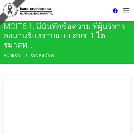
MOIT5 1. มีบันทึกข้อความ ที่ผู้บริหาร
ลงนามรับทราบแบบ สขร. 1 ไต
รมาสท...
หน้าแรก
รายละเอียด