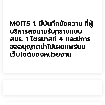
MOIT5 1. มีบันทึกข้อความ ที่ผู้
บริหารลงนามรับทราบแบบ
สขร. 1 ไตรมาสที่ 4 และมีการ
ขออนุญาตนำไปเผยแพร่บน
เว็บไซต์ของหน่วยงาน