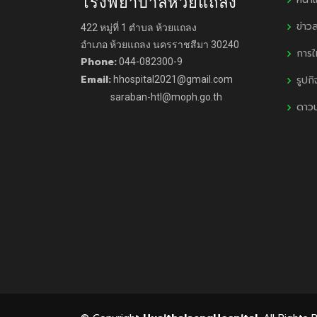
โรงพยาบาลห้วยแถลง
ข่าว
422 หมู่ที่ 1 ตำบล ห้วยแถลง
อำเภอ ห้วยแถลง นครราชสีมา 30240
การใ
Phone:
044-082300-9
Email:
รูปก
hhospital2021@gmail.com
saraban-htl@moph.go.th
ดาว