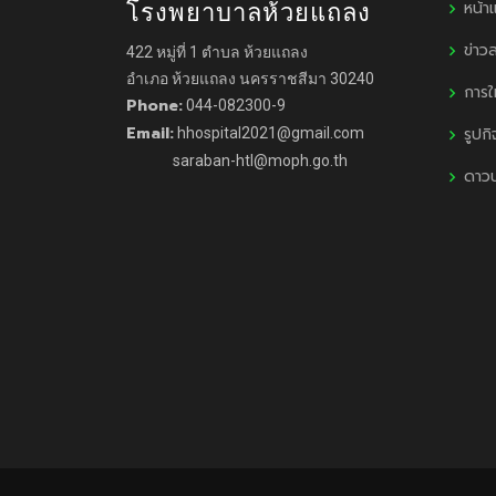
หน้า
โรงพยาบาลห้วยแถลง
ข่าว
422 หมู่ที่ 1 ตำบล ห้วยแถลง
อำเภอ ห้วยแถลง นครราชสีมา 30240
การใ
Phone:
044-082300-9
Email:
รูปก
hhospital2021@gmail.com
saraban-htl@moph.go.th
ดาว